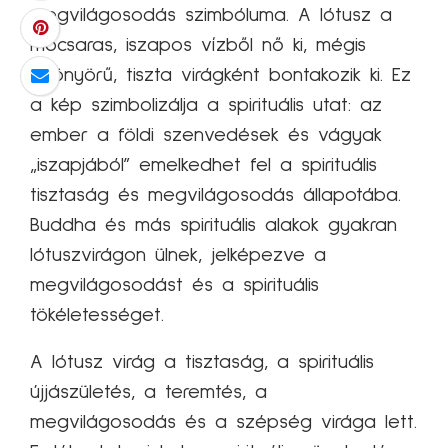
megvilágosodás szimbóluma. A lótusz a
mocsaras, iszapos vízből nő ki, mégis
gyönyörű, tiszta virágként bontakozik ki. Ez
a kép szimbolizálja a spirituális utat: az
ember a földi szenvedések és vágyak
„iszapjából” emelkedhet fel a spirituális
tisztaság és megvilágosodás állapotába.
Buddha és más spirituális alakok gyakran
lótuszvirágon ülnek, jelképezve a
megvilágosodást és a spirituális
tökéletességet.
A lótusz virág a tisztaság, a spirituális
újjászületés, a teremtés, a
megvilágosodás és a szépség virága lett.