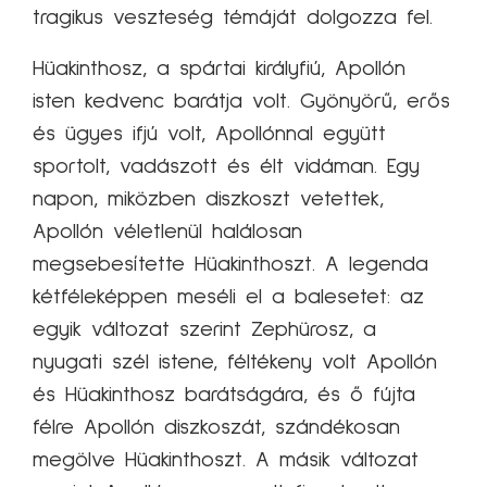
tragikus veszteség témáját dolgozza fel.
Hüakinthosz, a spártai királyfiú, Apollón
isten kedvenc barátja volt. Gyönyörű, erős
és ügyes ifjú volt, Apollónnal együtt
sportolt, vadászott és élt vidáman. Egy
napon, miközben diszkoszt vetettek,
Apollón véletlenül halálosan
megsebesítette Hüakinthoszt. A legenda
kétféleképpen meséli el a balesetet: az
egyik változat szerint Zephürosz, a
nyugati szél istene, féltékeny volt Apollón
és Hüakinthosz barátságára, és ő fújta
félre Apollón diszkoszát, szándékosan
megölve Hüakinthoszt. A másik változat