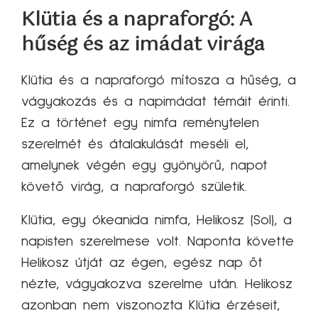
Klütia és a napraforgó: A
hűség és az imádat virága
Klütia és a napraforgó mítosza a hűség, a
vágyakozás és a napimádat témáit érinti.
Ez a történet egy nimfa reménytelen
szerelmét és átalakulását meséli el,
amelynek végén egy gyönyörű, napot
követő virág, a napraforgó születik.
Klütia, egy ókeanida nimfa, Helikosz (Sol), a
napisten szerelmese volt. Naponta követte
Helikosz útját az égen, egész nap őt
nézte, vágyakozva szerelme után. Helikosz
azonban nem viszonozta Klütia érzéseit,