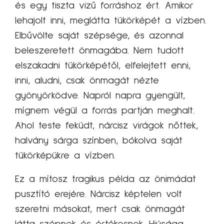
és egy tiszta vizű forráshoz ért. Amikor
lehajolt inni, meglátta tükörképét a vízben.
Elbűvölte saját szépsége, és azonnal
beleszeretett önmagába. Nem tudott
elszakadni tükörképétől, elfelejtett enni,
inni, aludni, csak önmagát nézte
gyönyörködve. Napról napra gyengült,
mígnem végül a forrás partján meghalt.
Ahol teste feküdt, nárcisz virágok nőttek,
halvány sárga színben, bókolva saját
tükörképükre a vízben.
Ez a mítosz tragikus példa az önimádat
pusztító erejére. Nárcisz képtelen volt
szeretni másokat, mert csak önmagát
látta szépnek és értékesnek. Hiúsága