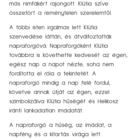
más nimfákért rajongott. Klütia szíve
összetört a reménytelen szerelemtől.
A többi isten irgalmas lett Klütia
szenvedése láttán, és átváltoztatták
napraforgóvá. Napraforgóként Klütia
továbbra is követhette kedvesét az égen,
egész nap a napot nézte, soha nem
fordította el róla a tekintetét. A
napraforgó mindig a nap felé fordul,
követve annak útját az égen, ezzel
szimbolizálva Klütia hűségét és Helikosz
iránti lankadatlan imádatát.
A napraforgó a hűség, az imádat, a
napfény és a kitartás virága lett.