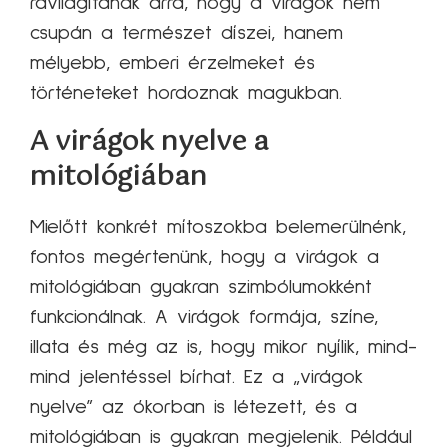
rávilágítanak arra, hogy a virágok nem
csupán a természet díszei, hanem
mélyebb, emberi érzelmeket és
történeteket hordoznak magukban.
A virágok nyelve a
mitológiában
Mielőtt konkrét mítoszokba belemerülnénk,
fontos megértenünk, hogy a virágok a
mitológiában gyakran szimbólumokként
funkcionálnak. A virágok formája, színe,
illata és még az is, hogy mikor nyílik, mind-
mind jelentéssel bírhat. Ez a „virágok
nyelve” az ókorban is létezett, és a
mitológiában is gyakran megjelenik. Például