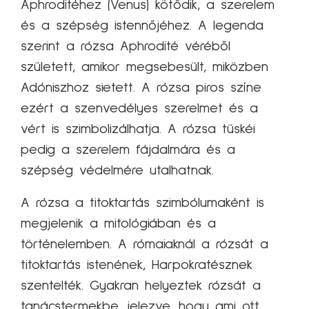
Aphroditéhez (Venus) kötődik, a szerelem
és a szépség istennőjéhez. A legenda
szerint a rózsa Aphrodité véréből
született, amikor megsebesült, miközben
Adóniszhoz sietett. A rózsa piros színe
ezért a szenvedélyes szerelmet és a
vért is szimbolizálhatja. A rózsa tüskéi
pedig a szerelem fájdalmára és a
szépség védelmére utalhatnak.
A rózsa a titoktartás szimbólumaként is
megjelenik a mitológiában és a
történelemben. A rómaiaknál a rózsát a
titoktartás istenének, Harpokratésznek
szentelték. Gyakran helyeztek rózsát a
tanácstermekbe, jelezve, hogy ami ott