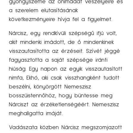
gyöngyszeme az önimádat veszélyeire és
a szerelem elutasításának
következményeire hívja fel a figyelmet.
Nárcisz, egy rendkívüli szépségű ifjú volt,
akit mindenki imádott, de ő mindenkinek
visszautasította az érzéseit. Szívét jéggé
fagyasztotta a saját szépsége iránti
hiúság. Egy napon az egyik visszautasított
nimfa, Ekhó, aki csak visszhangként tudott
beszélni, könyörgött Nemeszisz
bosszúistennőhöz, hogy büntesse meg
Nárciszt az érzéketlenségéért. Nemeszisz
meghallgatta imáját.
Vadászata közben Nárcisz megszomjazott