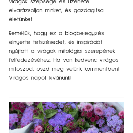
virágok szépsége és üzenete
elvarázsoljon minket, és gazdagítsa
életünket.
Reméljük, hogy ez a blogbejegyzés
elnyerte tetszésedet, és inspirációt
nyújtott a virágok mitológiai szerepének
felfedezéséhez. Ha van kedvenc virágos
mítoszod, oszd meg velünk kommentben!
Virágos napot kívánunk!