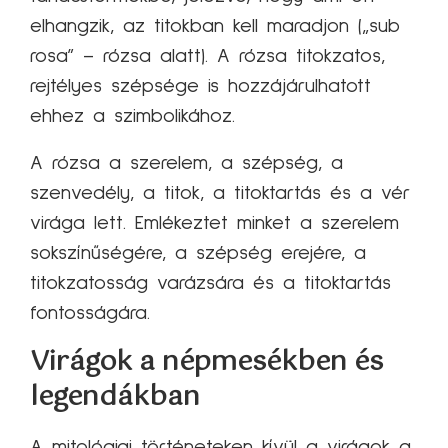
elhangzik, az titokban kell maradjon („sub
rosa” – rózsa alatt). A rózsa titokzatos,
rejtélyes szépsége is hozzájárulhatott
ehhez a szimbolikához.
A rózsa a szerelem, a szépség, a
szenvedély, a titok, a titoktartás és a vér
virága lett. Emlékeztet minket a szerelem
sokszínűségére, a szépség erejére, a
titokzatosság varázsára és a titoktartás
fontosságára.
Virágok a népmesékben és
legendákban
A mitológiai történeteken kívül a virágok a