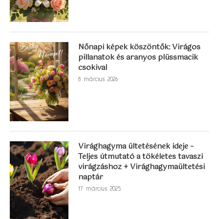
Nőnapi képek köszöntők: Virágos
pillanatok és aranyos plüssmacik
csokival
8 március 2026
Virághagyma ültetésének ideje –
Teljes útmutató a tökéletes tavaszi
virágzáshoz + Virághagymaültetési
naptár
17 március 2025