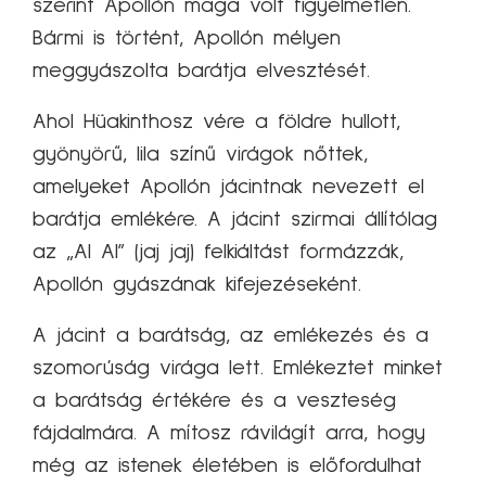
szerint Apollón maga volt figyelmetlen.
Bármi is történt, Apollón mélyen
meggyászolta barátja elvesztését.
Ahol Hüakinthosz vére a földre hullott,
gyönyörű, lila színű virágok nőttek,
amelyeket Apollón jácintnak nevezett el
barátja emlékére. A jácint szirmai állítólag
az „AI AI” (jaj jaj) felkiáltást formázzák,
Apollón gyászának kifejezéseként.
A jácint a barátság, az emlékezés és a
szomorúság virága lett. Emlékeztet minket
a barátság értékére és a veszteség
fájdalmára. A mítosz rávilágít arra, hogy
még az istenek életében is előfordulhat