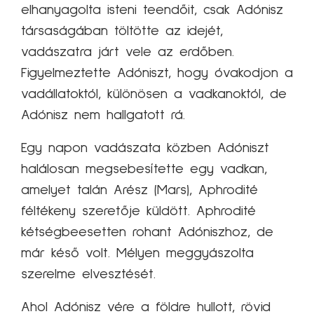
elhanyagolta isteni teendőit, csak Adónisz
társaságában töltötte az idejét,
vadászatra járt vele az erdőben.
Figyelmeztette Adóniszt, hogy óvakodjon a
vadállatoktól, különösen a vadkanoktól, de
Adónisz nem hallgatott rá.
Egy napon vadászata közben Adóniszt
halálosan megsebesítette egy vadkan,
amelyet talán Arész (Mars), Aphrodité
féltékeny szeretője küldött. Aphrodité
kétségbeesetten rohant Adóniszhoz, de
már késő volt. Mélyen meggyászolta
szerelme elvesztését.
Ahol Adónisz vére a földre hullott, rövid