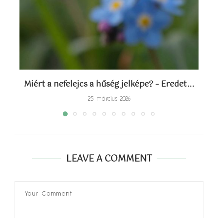
Miért a nefelejcs a hűség jelképe? – Eredet...
Sz
25 március 2026
LEAVE A COMMENT