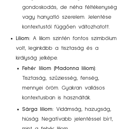
gondoskodás, de néha féltékenység
vagy hanyatló szerelem. Jelentése
kontextustól függően változhatott.
Liliom:
A liliom szintén fontos szimbólum
volt, leginkább a tisztaság és a
királyság jelképe.
Fehér liliom (Madonna liliom):
Tisztaság, szűziesség, fenség,
mennyei öröm. Gyakran vallásos
kontextusban is használták.
Sárga liliom:
Vidámság, hazugság,
hiúság. Negatívabb jelentéssel bírt,
mint a fehér liliom.