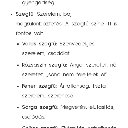
gyengédség.
Szegfű:
Szerelem, báj,
megkülönböztetés. A szegfű színe itt is
fontos volt:
Vörös szegfű:
Szenvedélyes
szerelem, csodálat.
Rózsaszín szegfű:
Anyai szeretet, női
szeretet, „soha nem felejtelek el”.
Fehér szegfű:
Ártatlanság, tiszta
szerelem, szerencse.
Sárga szegfű:
Megvetés, elutasítás,
csalódás.