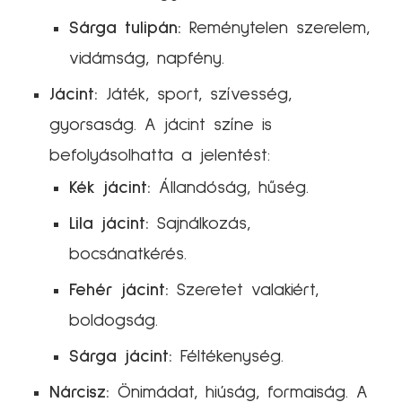
Sárga tulipán:
Reménytelen szerelem,
vidámság, napfény.
Jácint:
Játék, sport, szívesség,
gyorsaság. A jácint színe is
befolyásolhatta a jelentést:
Kék jácint:
Állandóság, hűség.
Lila jácint:
Sajnálkozás,
bocsánatkérés.
Fehér jácint:
Szeretet valakiért,
boldogság.
Sárga jácint:
Féltékenység.
Nárcisz:
Önimádat, hiúság, formaiság. A