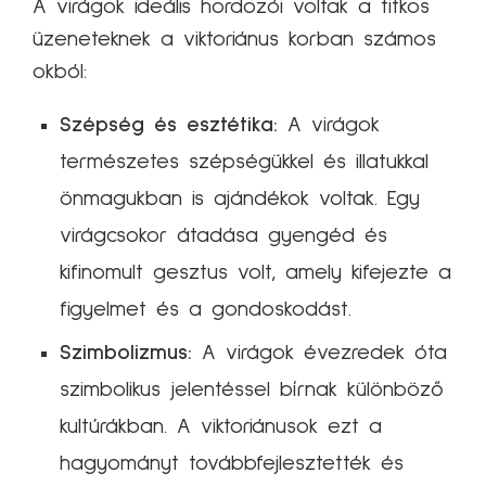
A virágok ideális hordozói voltak a titkos
üzeneteknek a viktoriánus korban számos
okból:
Szépség és esztétika:
A virágok
természetes szépségükkel és illatukkal
önmagukban is ajándékok voltak. Egy
virágcsokor átadása gyengéd és
kifinomult gesztus volt, amely kifejezte a
figyelmet és a gondoskodást.
Szimbolizmus:
A virágok évezredek óta
szimbolikus jelentéssel bírnak különböző
kultúrákban. A viktoriánusok ezt a
hagyományt továbbfejlesztették és