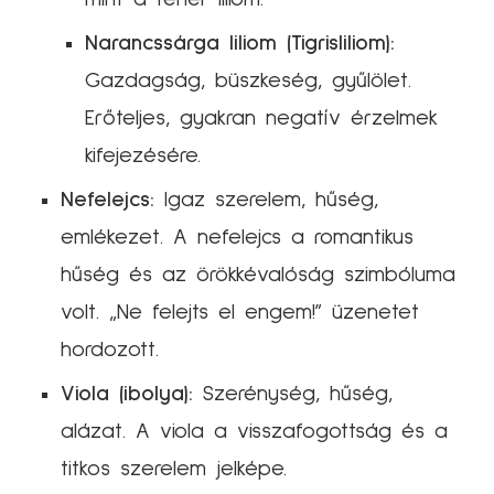
Narancssárga liliom (Tigrisliliom):
Gazdagság, büszkeség, gyűlölet.
Erőteljes, gyakran negatív érzelmek
kifejezésére.
Nefelejcs:
Igaz szerelem, hűség,
emlékezet. A nefelejcs a romantikus
hűség és az örökkévalóság szimbóluma
volt. „Ne felejts el engem!” üzenetet
hordozott.
Viola (ibolya):
Szerénység, hűség,
alázat. A viola a visszafogottság és a
titkos szerelem jelképe.