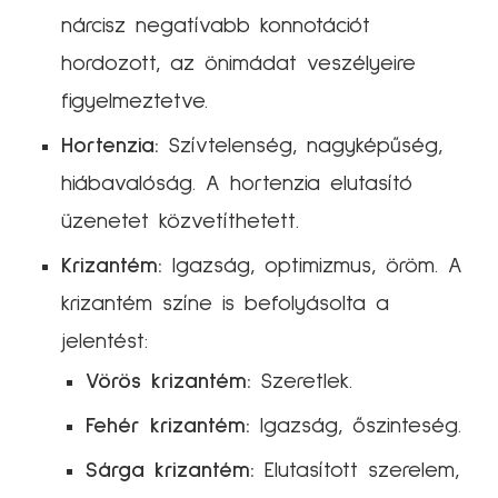
nárcisz negatívabb konnotációt
hordozott, az önimádat veszélyeire
figyelmeztetve.
Hortenzia:
Szívtelenség, nagyképűség,
hiábavalóság. A hortenzia elutasító
üzenetet közvetíthetett.
Krizantém:
Igazság, optimizmus, öröm. A
krizantém színe is befolyásolta a
jelentést:
Vörös krizantém:
Szeretlek.
Fehér krizantém:
Igazság, őszinteség.
Sárga krizantém:
Elutasított szerelem,