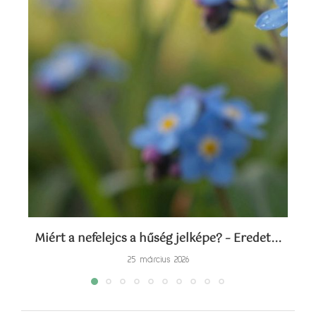
Miért a nefelejcs a hűség jelképe? – Eredet...
Sz
25 március 2026