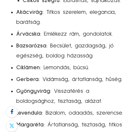
Csíkos szegfű:
Elutasítás, sajnálkozás.
Akácvirág:
Titkos szerelem, elegancia,
barátság.
Árvácska:
Emlékezz rám, gondolatok.
Bazsarózsa:
Becsület, gazdagság, jó
egészség, boldog házasság.
Ciklámen:
Lemondás, búcsú.
Gerbera:
Vidámság, ártatlanság, hűség.
Gyöngyvirág:
Visszatérés a
boldogsághoz, tisztaság, alázat.
Levendula:
Bizalom, odaadás, szerencse.
Margaréta:
Ártatlanság, tisztaság, titkos