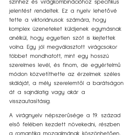
színhez és virágkombinációhoz specifikus
jelentést rendeltek. Ez a nyelv lehetővé
tette a viktoriánusok számára, hogy
komplex üzeneteket küldjenek egymásnak
anélkül, hogy egyetlen szót is kiejtettek
volna. Egy jól megválasztott virágcsokor
többet mondhatott, mint egy hosszú
szerelmes levél, és finom, de egyértelmű
módon közvetíthette az érzelmek széles
skáláját, a mély szerelemtől a barátságon
át a sajnálatig vagy akár a
visszautasításig.
A virágnyelv népszerűsége a 19. század
első felében kezdett növekedni, részben
a romantika mozgalmának köszönhetően,