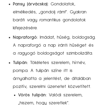
Pansy (árvácska):
Gondolatok,
elmélkedés, „gondolj rám!”. Gyakran
baráti vagy romantikus gondolatok
kifejezésére.
Napraforgó:
Imádat, hűség, boldogság.
A napraforgó a nap iránti hűséget és
a ragyogó boldogságot szimbolizálta.
Tulipán:
Tökéletes szerelem, hírnév,
pompa. A tulipán színe itt is
árnyalhatta a jelentést, de általában
pozitív, szerelmi üzenetet közvetített.
Vörös tulipán:
Valódi szerelem,
„hiszem, hogy szeretlek”.