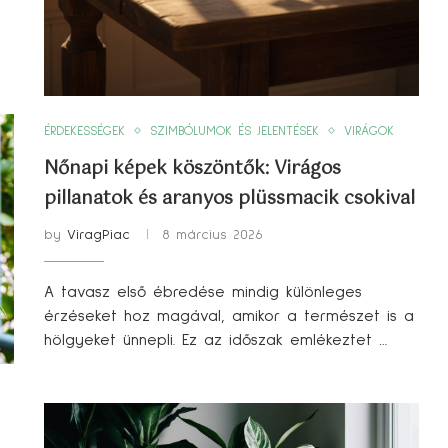
ÉRDEKESSÉGEK
SZIMBÓLUMOK ÉS JELENTÉSEK
VIRÁGOK
Nőnapi képek köszöntők: Virágos
pillanatok és aranyos plüssmacik csokival
by
ViragPiac
8 március 2026
A tavasz első ébredése mindig különleges
érzéseket hoz magával, amikor a természet is a
hölgyeket ünnepli. Ez az időszak emlékeztet …