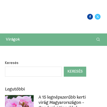
Login/Register
Virágok
Keresés
KERESÉS
Legutóbbi
A 15 legnépszerűbb kerti
virág Magyarországon –