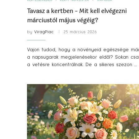
Tavasz a kertben – Mit kell elvégezni
márciustól május végéig?
by
ViragPiac
25 március 2026
Vajon tudod, hogy a növényeid egészsége má
a napsugarak megjelenésekor eldől? Sokan csa
a vetésre koncentrálnak. De a sikeres szezon …