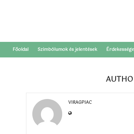
péntek, augusztus 7, 2026
Főoldal
Szimbólumok és jelentések
Érdekesség
AUTH
VIRAGPIAC