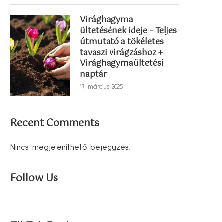
Virághagyma
ültetésének ideje – Teljes
útmutató a tökéletes
tavaszi virágzáshoz +
Virághagymaültetési
naptár
17 március 2025
Recent Comments
Nincs megjeleníthető bejegyzés.
Follow Us