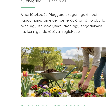
by
ViragPiac
3 április 2026
A kertészkedés Magyarországon igazi népi
hagyomány, amelyet generációkon át öröklünk.
Akár egy kis erkélykert, akár egy terjedelmes
házikerт gondozásával foglalkozol, …
KERTÉSZKEDÉS
KERTI NÖVÉNYEK
VIRÁGOK