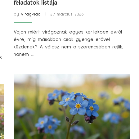
feladatok listája
by
ViragPiac
29 március 2026
Vajon miért virágoznak egyes kertekben évről
évre, míg másokban csak gyenge erővel
küzdenek? A válasz nem a szerencsében rejlik,
r
hanem …
k