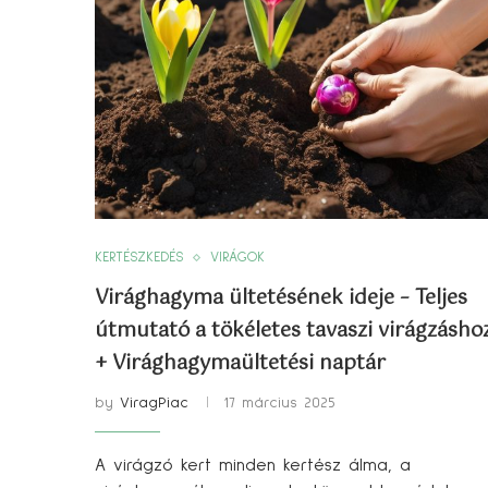
KERTÉSZKEDÉS
VIRÁGOK
Virághagyma ültetésének ideje – Teljes
útmutató a tökéletes tavaszi virágzásho
+ Virághagymaültetési naptár
by
ViragPiac
17 március 2025
A virágzó kert minden kertész álma, a