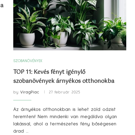
 a
SZOBANÖVÉNYEK
TOP 11: Kevés fényt igénylő
szobanövények árnyékos otthonokba
by
ViragPiac
27 február 2025
Az árnyékos otthonokban is lehet zöld oázist
teremteni! Nem mindenki van megáldva olyan
lakással, ahol a természetes fény bőségesen
árad …