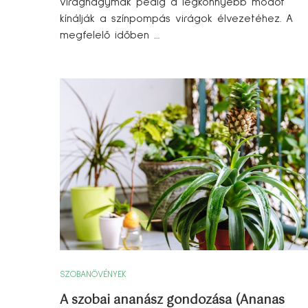
virághagymák pedig a legkönnyebb módot
kínálják a színpompás virágok élvezetéhez. A
megfelelő időben …
SZOBANÖVÉNYEK
A szobai ananász gondozása (Ananas