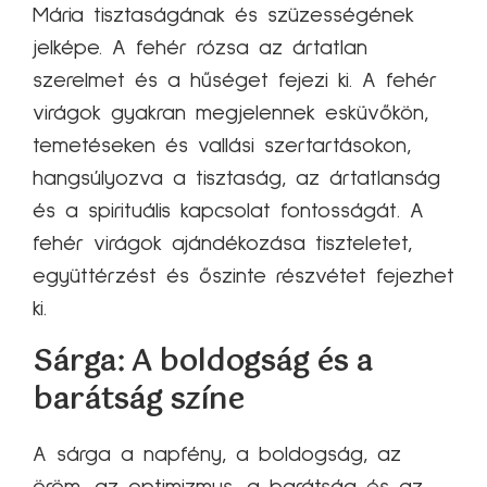
Mária tisztaságának és szüzességének
jelképe. A fehér rózsa az ártatlan
szerelmet és a hűséget fejezi ki. A fehér
virágok gyakran megjelennek esküvőkön,
temetéseken és vallási szertartásokon,
hangsúlyozva a tisztaság, az ártatlanság
és a spirituális kapcsolat fontosságát. A
fehér virágok ajándékozása tiszteletet,
együttérzést és őszinte részvétet fejezhet
ki.
Sárga: A boldogság és a
barátság színe
A sárga a napfény, a boldogság, az
öröm, az optimizmus, a barátság és az