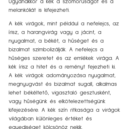
Ugyanakkor a kék a szomorúságot és a
melankóliát is kifejezheti.
A kék virágok, mint például a nefelejcs, az
írisz, a harangvirág vagy a jácint, a
nyugalmat, a békét, a hűséget és a
bizalmat szimbolizálják. A nefelejcs a
hűséges szeretet és az emlékek virága. A
kék írisz a hitet és a reményt fejezheti ki.
A kék virágok adományozása nyugalmat,
megnyugvást és bizalmat sugall, alkalmas
lehet békéltető, vigasztaló gesztusként,
vagy hűségünk és elkötelezettségünk
kifejezésére. A kék szín ritkasága a virágok
világában különleges értéket és
egyediséget kölcsönöz nekik.