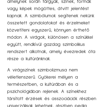
amelynek során tárgyak, színek, formák
vagy képek mögöttes, átvitt jelentést
kapnak. A szimbólumok segítenek nekünk
összetett gondolatokat és érzelmeket
közvetíteni egyszerű, könnyen érthető
módon. A virágok, különösen a színükkel
együtt, rendkívül gazdag szimbolikus
rendszert alkotnak, amely évezredek óta
része a kultúránknak.
A virágszínek szimbolizmusa nem
véletlenszerű. Gyökerei mélyen a
természetben, a kultúrában és a
pszichológiában rejlenek. A színekhez
társított érzések és asszociációk részben
univerzálisak lehetnek, részben pedig