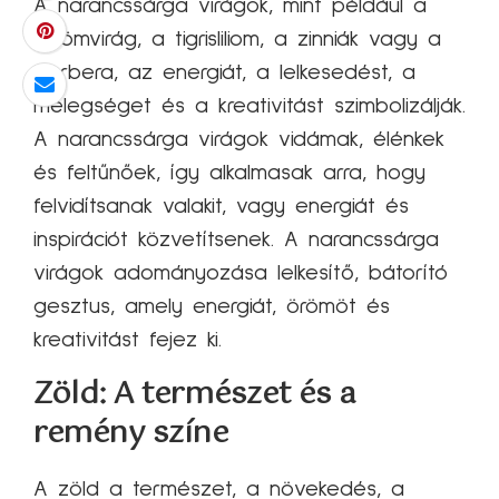
A narancssárga virágok, mint például a
körömvirág, a tigrisliliom, a zinniák vagy a
gerbera, az energiát, a lelkesedést, a
melegséget és a kreativitást szimbolizálják.
A narancssárga virágok vidámak, élénkek
és feltűnőek, így alkalmasak arra, hogy
felvidítsanak valakit, vagy energiát és
inspirációt közvetítsenek. A narancssárga
virágok adományozása lelkesítő, bátorító
gesztus, amely energiát, örömöt és
kreativitást fejez ki.
Zöld: A természet és a
remény színe
A zöld a természet, a növekedés, a