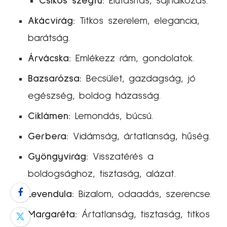
Csíkos szegfű:
Elutasítás, sajnálkozás.
Akácvirág:
Titkos szerelem, elegancia,
barátság.
Árvácska:
Emlékezz rám, gondolatok.
Bazsarózsa:
Becsület, gazdagság, jó
egészség, boldog házasság.
Ciklámen:
Lemondás, búcsú.
Gerbera:
Vidámság, ártatlanság, hűség.
Gyöngyvirág:
Visszatérés a
boldogsághoz, tisztaság, alázat.
Levendula:
Bizalom, odaadás, szerencse.
Margaréta:
Ártatlanság, tisztaság, titkos