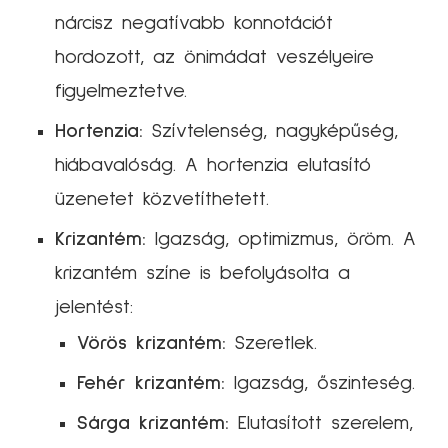
nárcisz negatívabb konnotációt
hordozott, az önimádat veszélyeire
figyelmeztetve.
Hortenzia:
Szívtelenség, nagyképűség,
hiábavalóság. A hortenzia elutasító
üzenetet közvetíthetett.
Krizantém:
Igazság, optimizmus, öröm. A
krizantém színe is befolyásolta a
jelentést:
Vörös krizantém:
Szeretlek.
Fehér krizantém:
Igazság, őszinteség.
Sárga krizantém:
Elutasított szerelem,