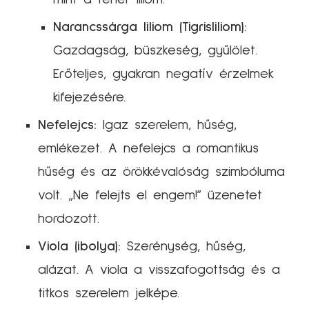
Narancssárga liliom (Tigrisliliom):
Gazdagság, büszkeség, gyűlölet.
Erőteljes, gyakran negatív érzelmek
kifejezésére.
Nefelejcs:
Igaz szerelem, hűség,
emlékezet. A nefelejcs a romantikus
hűség és az örökkévalóság szimbóluma
volt. „Ne felejts el engem!” üzenetet
hordozott.
Viola (ibolya):
Szerénység, hűség,
alázat. A viola a visszafogottság és a
titkos szerelem jelképe.