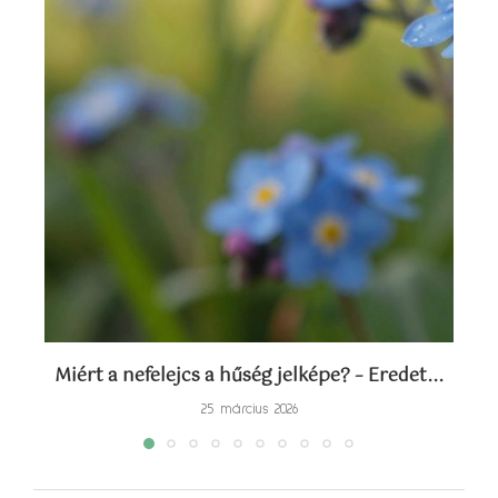
Miért a nefelejcs a hűség jelképe? – Eredet...
Sz
25 március 2026