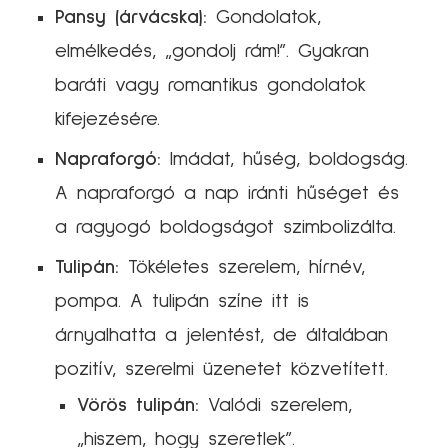
Pansy (árvácska):
Gondolatok,
elmélkedés, „gondolj rám!”. Gyakran
baráti vagy romantikus gondolatok
kifejezésére.
Napraforgó:
Imádat, hűség, boldogság.
A napraforgó a nap iránti hűséget és
a ragyogó boldogságot szimbolizálta.
Tulipán:
Tökéletes szerelem, hírnév,
pompa. A tulipán színe itt is
árnyalhatta a jelentést, de általában
pozitív, szerelmi üzenetet közvetített.
Vörös tulipán:
Valódi szerelem,
„hiszem, hogy szeretlek”.