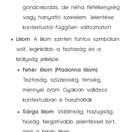
gondoskodás, de néha féltékenység
vagy hanyatló szerelem. Jelentése
kontextustól függően változhatott.
Liliom:
A liliom szintén fontos szimbólum
volt, leginkább a tisztaság és a
királyság jelképe.
Fehér liliom (Madonna liliom):
Tisztaság, szűziesség, fenség,
mennyei öröm. Gyakran vallásos
kontextusban is használták.
Sárga liliom:
Vidámság, hazugság,
hiúság. Negatívabb jelentéssel bírt,
mint a fehér liliom.