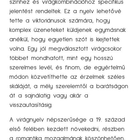
színhez és virágkombinációhoz specifikus
jelentést rendeltek. Ez a nyelv lehetővé
tette a viktoriánusok számára, hogy
komplex üzeneteket küldjenek egymásnak
anélkül, hogy egyetlen szót is kiejtettek
volna. Egy jól megválasztott virágcsokor
többet mondhatott, mint egy hosszú
szerelmes levél, és finom, de egyértelmű
módon közvetíthette az érzelmek széles
skáláját, a mély szerelemtől a barátságon
át a sajnálatig vagy akár a
visszautasításig.
A virágnyelv népszerűsége a 19. század
első felében kezdett növekedni, részben
a romantika mozgalmának köszönhetően,