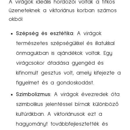
A virágok ideális hordozói voltak a titkos
üzeneteknek a viktoriánus korban számos
okból:
Szépség és esztétika:
A virágok
természetes szépségükkel és illatukkal
önmagukban is ajándékok voltak. Egy
virágcsokor átadása gyengéd és
kifinomult gesztus volt, amely kifejezte a
figyelmet és a gondoskodást.
Szimbolizmus:
A virágok évezredek óta
szimbolikus jelentéssel bírnak különböző
kultúrákban. A viktoriánusok ezt a
hagyományt továbbfejlesztették és