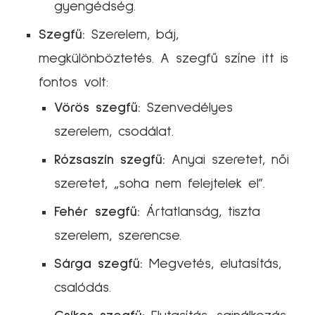
gyengédség.
Szegfű:
Szerelem, báj,
megkülönböztetés. A szegfű színe itt is
fontos volt:
Vörös szegfű:
Szenvedélyes
szerelem, csodálat.
Rózsaszín szegfű:
Anyai szeretet, női
szeretet, „soha nem felejtelek el”.
Fehér szegfű:
Ártatlanság, tiszta
szerelem, szerencse.
Sárga szegfű:
Megvetés, elutasítás,
csalódás.