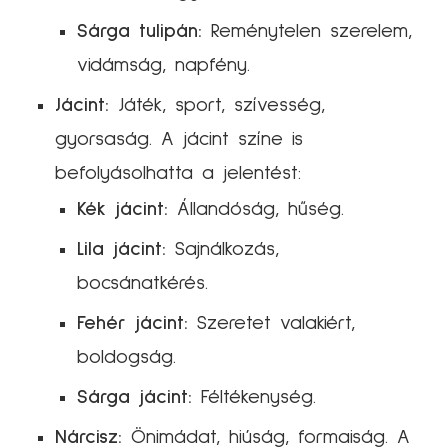
Sárga tulipán:
Reménytelen szerelem,
vidámság, napfény.
Jácint:
Játék, sport, szívesség,
gyorsaság. A jácint színe is
befolyásolhatta a jelentést:
Kék jácint:
Állandóság, hűség.
Lila jácint:
Sajnálkozás,
bocsánatkérés.
Fehér jácint:
Szeretet valakiért,
boldogság.
Sárga jácint:
Féltékenység.
Nárcisz:
Önimádat, hiúság, formaiság. A