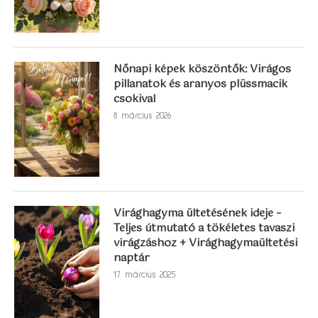
Nőnapi képek köszöntők: Virágos
pillanatok és aranyos plüssmacik
csokival
8 március 2026
Virághagyma ültetésének ideje –
Teljes útmutató a tökéletes tavaszi
virágzáshoz + Virághagymaültetési
naptár
17 március 2025