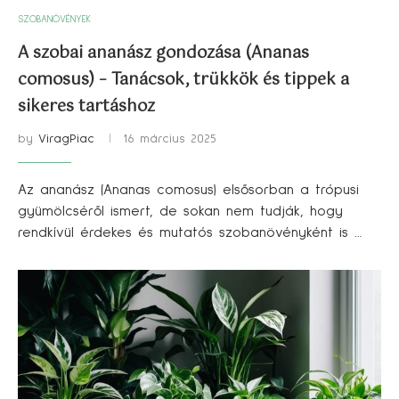
SZOBANÖVÉNYEK
A szobai ananász gondozása (Ananas
comosus) – Tanácsok, trükkök és tippek a
sikeres tartáshoz
by
ViragPiac
16 március 2025
Az ananász (Ananas comosus) elsősorban a trópusi
gyümölcséről ismert, de sokan nem tudják, hogy
rendkívül érdekes és mutatós szobanövényként is …