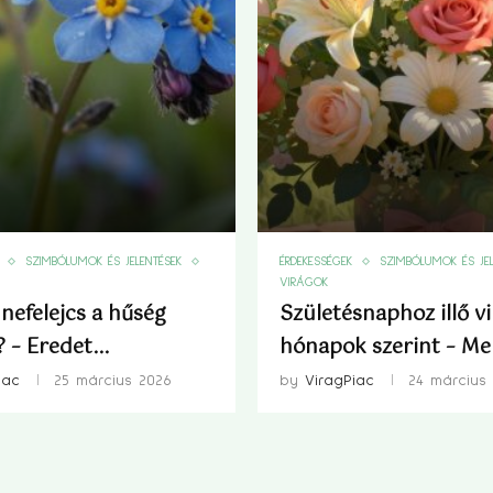
SZIMBÓLUMOK ÉS JELENTÉSEK
ÉRDEKESSÉGEK
SZIMBÓLUMOK ÉS JEL
VIRÁGOK
 nefelejcs a hűség
Születésnaphoz illő v
 – Eredet...
hónapok szerint – Mely
iac
25 március 2026
by
ViragPiac
24 március