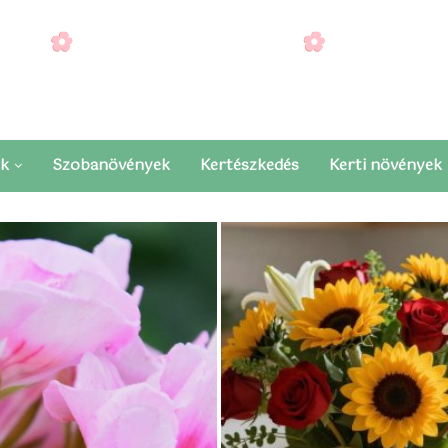
ek
Szobanövények
Kertészkedés
Kerti növények