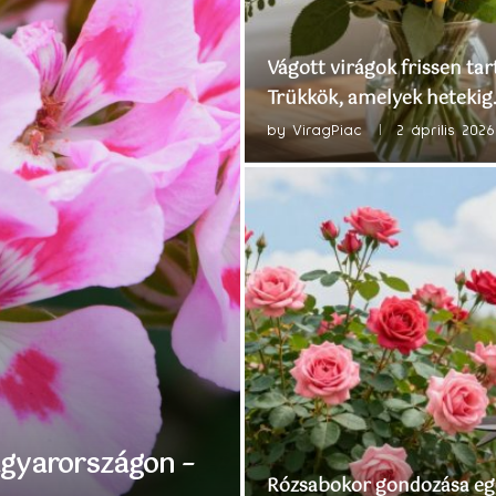
Vágott virágok frissen tar
Trükkök, amelyek hetekig.
by
ViragPiac
2 április 2026
agyarországon –
Rózsabokor gondozása eg