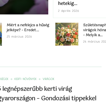
hetekig...
2 április 2026
Miért a nefelejcs a hűség
Születésnaph
jelképe? – Eredet...
virágok hóna
– Melyik a...
25 március 2026
24 március 20
SSÉGEK
KERTI NÖVÉNYEK
VIRÁGOK
5 legnépszerűbb kerti virág
yarországon – Gondozási tippekkel