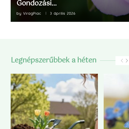
Gondozási...
by
ViragPiac
3 április 2026
Legnépszerűbbek a héten