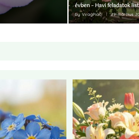
évben – Havi feladatok list
by
ViragPiac
29 március 2