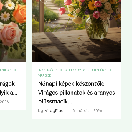
ENTÉSEK
ÉRDEKESSÉGEK
SZIMBÓLUMOK ÉS JELENTÉSEK
VIRÁGOK
irágok
Nőnapi képek köszöntők:
ik a...
Virágos pillanatok és aranyos
plüssmacik...
 2026
by
ViragPiac
8 március 2026