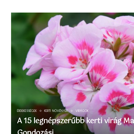
ÉRDEKESSÉGEK
KERTI NÖVÉNYEK
VIRÁGOK
A 15 legnépszerűbb kerti virág M
Gondozási...