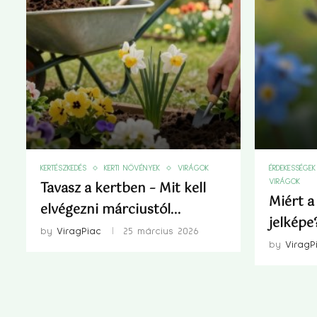
KERTÉSZKEDÉS
KERTI NÖVÉNYEK
VIRÁGOK
ÉRDEKESSÉGEK
VIRÁGOK
Tavasz a kertben – Mit kell
Miért a
elvégezni márciustól...
jelképe?
by
ViragPiac
25 március 2026
by
ViragP