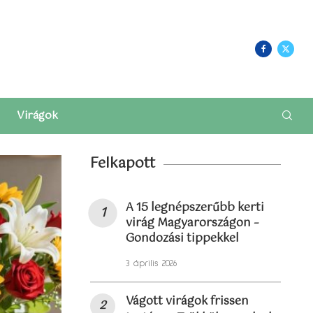
Login/Register
Virágok
Felkapott
A 15 legnépszerűbb kerti
virág Magyarországon –
Gondozási tippekkel
3 április 2026
Vágott virágok frissen