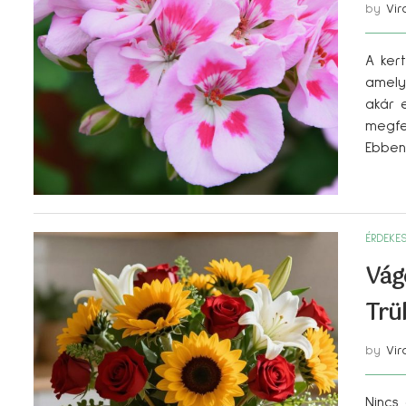
by
Vir
A ker
amely
akár 
megfe
Ebben
ÉRDEKE
Vág
Trü
by
Vir
Nincs 