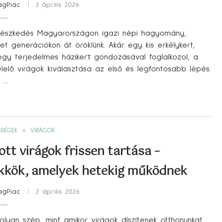
agPiac
3 április 2026
tészkedés Magyarországon igazi népi hagyomány,
et generációkon át öröklünk. Akár egy kis erkélykert,
egy terjedelmes házikerт gondozásával foglalkozol, a
lelő virágok kiválasztása az első és legfontosabb lépés.
 …
SSÉGEK
VIRÁGOK
ott virágok frissen tartása –
kkök, amelyek hetekig működnek
agPiac
2 április 2026
olyan szép, mint amikor virágok díszítenek otthonunkat.