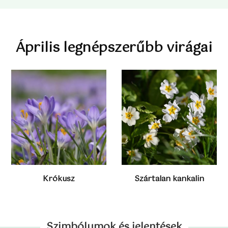
Április legnépszerűbb virágai
Krókusz
Szártalan kankalin
Szimbólumok és jelentések