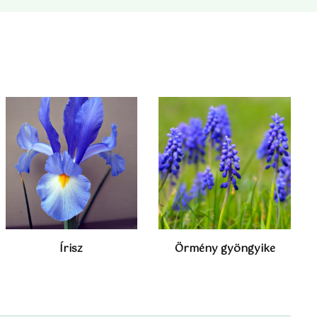
Írisz
Örmény gyöngyike