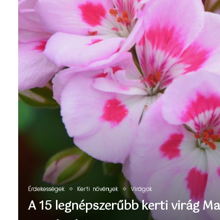
Érdekességek
Kerti növények
Virágok
A 15 legnépszerűbb kerti virág M