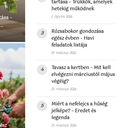
tartása – Trükkök, amelyek
hetekig működnek
tása –
2 április 2026
..
Rózsabokor gondozása
egész évben – Havi
feladatok listája
29 március 2026
Tavasz a kertben – Mit kell
elvégezni márciustól május
végéig?
25 március 2026
Miért a nefelejcs a hűség
jelképe? – Eredet és
legenda
ész
25 március 2026