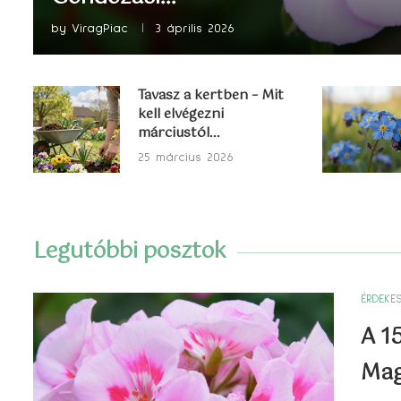
by
ViragPiac
3 április 2026
Tavasz a kertben – Mit
kell elvégezni
márciustól...
25 március 2026
Legutóbbi posztok
ÉRDEKE
A 1
Mag