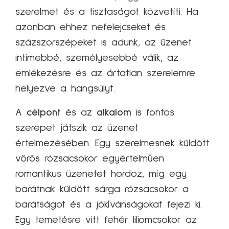
szerelmet és a tisztaságot közvetíti. Ha
azonban ehhez nefelejcseket és
százszorszépeket is adunk, az üzenet
intimebbé, személyesebbé válik, az
emlékezésre és az ártatlan szerelemre
helyezve a hangsúlyt.
A
célpont
és az
alkalom
is fontos
szerepet játszik az üzenet
értelmezésében. Egy szerelmesnek küldött
vörös rózsacsokor egyértelműen
romantikus üzenetet hordoz, míg egy
barátnak küldött sárga rózsacsokor a
barátságot és a jókívánságokat fejezi ki.
Egy temetésre vitt fehér liliomcsokor az