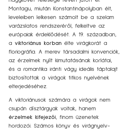
Montagu, miután Konstantinápolyban élt,
leveleiben lelkesen számolt be a szelam
varázslatos rendszeréről, felkeltve az
európaiak érdeklődését. A 19. században,
a
viktoriánus korban
élte virágkorát a
floriográfia. A merev társadalmi konvenciók,
az érzelmek nyílt kimutatásának korlátai,
és a romantika iránti vágy ideális táptalajt
biztosítottak a virágok titkos nyelvének
elterjedéséhez.
A viktoriánusok számára a virágok nem
csupán dísztárgyak voltak, hanem
érzelmek kifejezői
, finom üzenetek
hordozói. Számos könyv és virágnyelv-