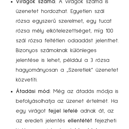
Virágok száma:
A virágok száma is
üzenetet hordozhat. Egyetlen szál
rózsa egyszerű szerelmet, egy tucat
rózsa mély elkötelezettséget, míg 100
szál rózsa feltétlen odaadást jelenthet.
Bizonyos számoknak különleges
jelentése is lehet, például a 3 rózsa
hagyományosan a „Szeretlek” üzenetet
közvetíti.
Átadási mód:
Még az átadás módja is
befolyásolhatja az üzenet értelmét. Ha
egy virágot
fejjel lefelé
adnak át, az
az eredeti jelentés
ellentétét
fejezheti