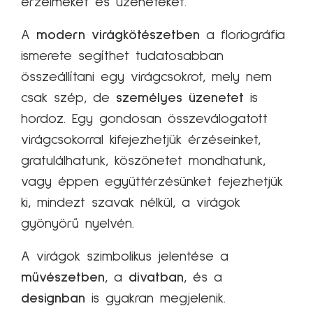
érzelmeket és üzeneteket.
A
modern virágkötészetben
a floriográfia
ismerete segíthet tudatosabban
összeállítani egy virágcsokrot, mely nem
csak szép, de
személyes üzenetet
is
hordoz. Egy gondosan összeválogatott
virágcsokorral kifejezhetjük érzéseinket,
gratulálhatunk, köszönetet mondhatunk,
vagy éppen együttérzésünket fejezhetjük
ki, mindezt szavak nélkül, a virágok
gyönyörű nyelvén.
A virágok szimbolikus jelentése a
művészetben
, a
divatban
, és a
designban
is gyakran megjelenik.