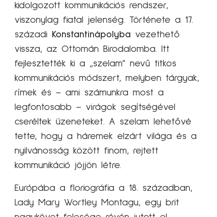
kidolgozott kommunikációs rendszer,
viszonylag fiatal jelenség. Története a 17.
századi
Konstantinápolyba
vezethető
vissza, az Ottomán Birodalomba. Itt
fejlesztették ki a „szelam” nevű titkos
kommunikációs módszert, melyben tárgyak,
rímek és – ami számunkra most a
legfontosabb – virágok segítségével
cseréltek üzeneteket. A szelam lehetővé
tette, hogy a háremek elzárt világa és a
nyilvánosság között finom, rejtett
kommunikáció jöjjön létre.
Európába a floriográfia a 18. században,
Lady Mary Wortley Montagu, egy brit
nagykövet felesége révén jutott el.