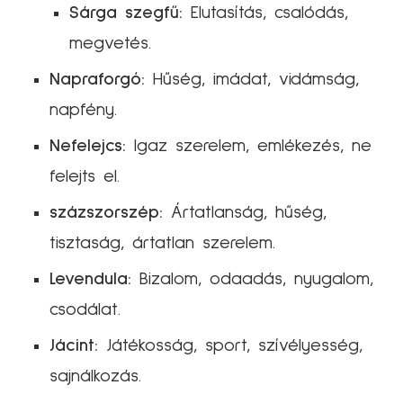
Sárga szegfű:
Elutasítás, csalódás,
megvetés.
Napraforgó:
Hűség, imádat, vidámság,
napfény.
Nefelejcs:
Igaz szerelem, emlékezés, ne
felejts el.
százszorszép:
Ártatlanság, hűség,
tisztaság, ártatlan szerelem.
Levendula:
Bizalom, odaadás, nyugalom,
csodálat.
Jácint:
Játékosság, sport, szívélyesség,
sajnálkozás.