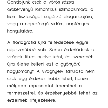
Gondoljunk csak a vörös rózsa
örökérvényű romantikus szimbólumára, a
liliom tisztaságot sugárzó eleganciájára,
vagy a napraforgó vidám, napfényes
hangulatára.
A
floriográfia újra felfedezése
egyre
népszerűbbé válik. Sokan érdeklődnek a
virágok titkos nyelve iránt, és szeretnék
újra életre kelteni ezt a gyönyörű
hagyományt. A virágnyelv tanulása nem
csak egy érdekes hobbi lehet, hanem
mélyebb kapcsolatot teremthet a
természettel
, és
érzékenyebbé tehet az
érzelmek kifejezésére
.