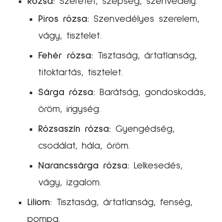
Rózsa:
Szeretet, szépség, szenvedély.
Piros rózsa:
Szenvedélyes szerelem,
vágy, tisztelet.
Fehér rózsa:
Tisztaság, ártatlanság,
titoktartás, tisztelet.
Sárga rózsa:
Barátság, gondoskodás,
öröm, irigység.
Rózsaszín rózsa:
Gyengédség,
csodálat, hála, öröm.
Narancssárga rózsa:
Lelkesedés,
vágy, izgalom.
Liliom:
Tisztaság, ártatlanság, fenség,
pompa.