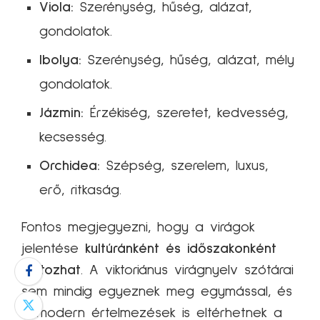
Viola:
Szerénység, hűség, alázat,
gondolatok.
Ibolya:
Szerénység, hűség, alázat, mély
gondolatok.
Jázmin:
Érzékiség, szeretet, kedvesség,
kecsesség.
Orchidea:
Szépség, szerelem, luxus,
erő, ritkaság.
Fontos megjegyezni, hogy a virágok
jelentése
kultúránként és időszakonként
változhat
. A viktoriánus virágnyelv szótárai
sem mindig egyeznek meg egymással, és
a modern értelmezések is eltérhetnek a