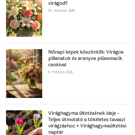
virágod?
24 március 2026
Nőnapi képek köszöntők: Virágos
pillanatok és aranyos plüssmacik
csokival
8 március 2026
Virághagyma ültetésének ideje –
Teljes útmutató a tökéletes tavaszi
virágzáshoz + Virághagymaültetési
naptár