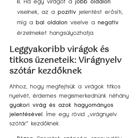
ki. Ha egy virágot a
jobb oldalon
viselnek, az a
pozitív
jelentést erősíti,
míg a
bal oldalon
viselve a
negatív
érzelmeket hangsúlyozhatja.
Leggyakoribb virágok és
titkos üzeneteik: Virágnyelv
szótár kezdőknek
Ahhoz, hogy megfejtsük a virágok titkos
nyelvét, érdemes megismerkednünk néhány
gyakori virág és azok hagyományos
jelentésével
. Íme egy rövid „virágnyelv
szótár” kezdőknek: