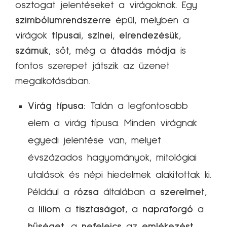
osztogat jelentéseket a virágoknak. Egy
szimbólumrendszerre
épül, melyben a
virágok
típusai
,
színei
,
elrendezésük
,
számuk
, sőt, még a
átadás módja
is
fontos szerepet játszik az üzenet
megalkotásában.
Virág típusa:
Talán a legfontosabb
elem a virág típusa. Minden virágnak
egyedi jelentése van, melyet
évszázados hagyományok, mitológiai
utalások és népi hiedelmek alakítottak ki.
Például a
rózsa
általában a
szerelmet
,
a
liliom
a
tisztaságot
, a
napraforgó
a
hűséget
, a
nefelejcs
az
emlékezést