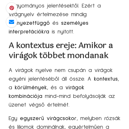
hagyományos jelentésektől. Ezért a
virágnyelv értelmezése mindig
környezetfüggő
és
személyes
interpretációkra
is nyitott.
A kontextus ereje: Amikor a
virágok többet mondanak
A virágok nyelve nem csupán a virágok
egyéni jelentéséből áll össze. A
kontextus
,
a
körülmények
, és a
virágok
kombinációja
mind-mind befolyásolják az
üzenet végső értelmét.
Egy
egyszerű virágcsokor
, melyben rózsák
és liliomok dominálnak, egyértelműen a